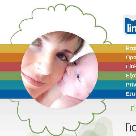
Ετα
Προ
Lin
Εξα
Pri
Επι