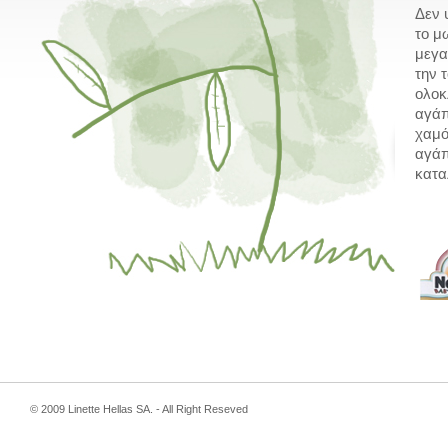
Δεν 
το μ
μεγα
την 
ολοκ
αγάπ
χαμό
αγάπ
κατα
© 2009 Linette Hellas SA. - All Right Reseved